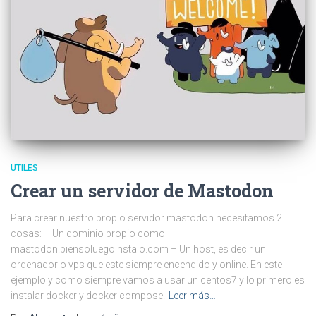
UTILES
Crear un servidor de Mastodon
Para crear nuestro propio servidor mastodon necesitamos 2
cosas: – Un dominio propio como
mastodon.piensoluegoinstalo.com – Un host, es decir un
ordenador o vps que este siempre encendido y online. En este
ejemplo y como siempre vamos a usar un centos7 y lo primero es
instalar docker y docker compose.
Leer más…