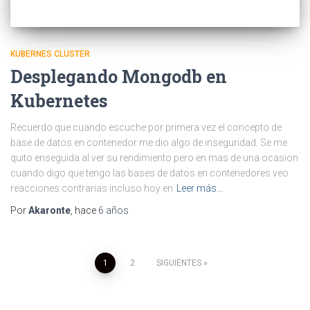
KUBERNES CLUSTER
Desplegando Mongodb en
Kubernetes
Recuerdo que cuando escuche por primera vez el concepto de
base de datos en contenedor me dio algo de inseguridad. Se me
quito enseguida al ver su rendimiento pero en mas de una ocasion
cuando digo que tengo las bases de datos en contenedores veo
reacciones contrarias incluso hoy en
Leer más…
Por
Akaronte
, hace
6 años
Paginación
1
2
SIGUIENTES
de