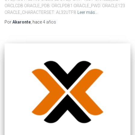
ORCLCDB ORACLE_PDB: ORCLPDB1 ORACLE_PWD: ORACLE123
ORACLE_CHARACTERSET: AL32UTF8
Leer más…
Por
Akaronte
, hace
4 años