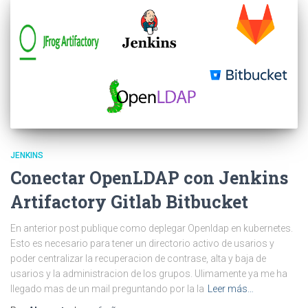
JENKINS
Conectar OpenLDAP con Jenkins
Artifactory Gitlab Bitbucket
En anterior post publique como deplegar Openldap en kubernetes.
Esto es necesario para tener un directorio activo de usarios y
poder centralizar la recuperacion de contrase, alta y baja de
usarios y la administracion de los grupos. Ulimamente ya me ha
llegado mas de un mail preguntando por la la
Leer más…