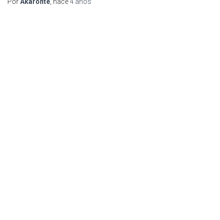
Por
Akaronte
, hace
4 años