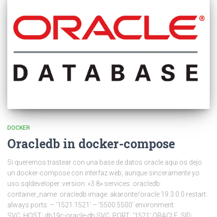
DOCKER
Oracledb in docker-compose
Si queremos trastear con una base de datos oracle aqui os dejo
un docker-compose con interfaz web, aunque sinceramente yo
uso sqldeveloper. version: «3.8» services: oracledb:
container_name: oracledb image: akaronte/oracle:19.3.0.0 restart:
always ports: – ‘1521:1521’ – ‘5500:5500’ environment:
SVC_HOST: db19c-oracle-db SVC_PORT: ‘1521’ ORACLE_SID: