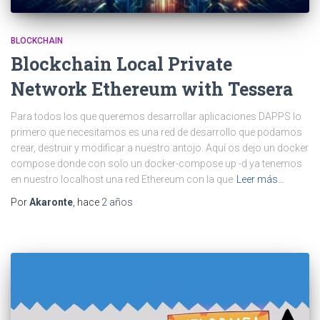
BLOCKCHAIN
Blockchain Local Private
Network Ethereum with Tessera
Para todos los que queremos desarrollar aplicaciones DAPPS lo
primero que necesitamos es una red de desarrollo que podamos
crear, destruir y modificar a nuestro antojo. Aquí os dejo un docker
compose donde con solo un docker-compose up -d ya tenemos
en nuestro localhost una red Ethereum con la que
Leer más…
Por
Akaronte
, hace
2 años