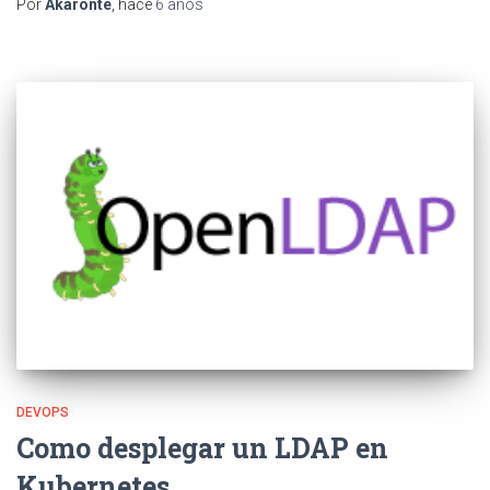
Por
Akaronte
, hace
6 años
DEVOPS
Como desplegar un LDAP en
Kubernetes