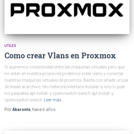
UTILES
Como crear Vlans en Proxmox
Si queremos conectividad entre las maquinas virtuales pero que
no esten en nuestra propia red podemos crear vlans y conectar
nuestras maquinas virtuales de proxmox. Basta con añadir un par
de lineas al archivo /etc/network/interface Instalar si nos lo pide
los paquetes apt install -y openvswitch-switch apt install -y
openvswitch-switch
Leer más…
Por
Akaronte
, hace
6 años