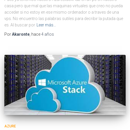
casa pero que mal que las maquinas virtuales que creo no pueda
acceder si no estoy en ese mismo ordenador o a traves de una
vps. No encuentro las palabras sutiles para decribir la putada que
es. Al buscar por
Leer más…
Por
Akaronte
, hace
4 años
AZURE