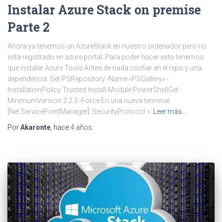
Instalar Azure Stack on premise
Parte 2
Ahora ya tenemos un AzureStack en nuestro ordenador pero no
esta registrado en azure portal. Para poder hacer esto tenemos
que instalar Azure Tools Antes de nada confiar en el repo y una
dependencia. Set-PSRepository -Name «PSGallery» -
InstallationPolicy Trusted Install-Module PowerShellGet -
MinimumVersion 2.2.3 -Force En una nueva terminal.
[Net.ServicePointManager]::SecurityProtocol =
Leer más…
Por
Akaronte
, hace
4 años