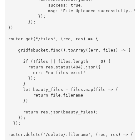
                success: true,

                msg: 'File Uploaded successfully..'

            });

        });

})

router.get("/files", (req, res) => {

    gridfsbucket.find().toArray((err, files) => {

      if (!files || files.length === 0) {

        return res.status(404).json({

          err: "no files exist"

        });

      }

      let beauty_files = files.map(file => {

          return file.filename

      })

      return res.json(beauty_files);

    });

  });

router.delete('/delete/:filename', (req, res) => {
