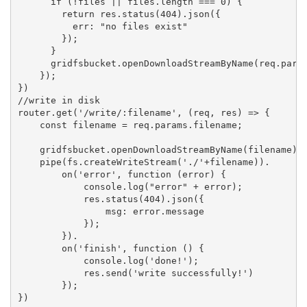
      if (!files || files.length === 0) {

        return res.status(404).json({

          err: "no files exist"

        });

      }

      gridfsbucket.openDownloadStreamByName(req.param
    });

})

//write in disk

router.get('/write/:filename', (req, res) => {

    const filename = req.params.filename;

    gridfsbucket.openDownloadStreamByName(filename).

    pipe(fs.createWriteStream('./'+filename)).

        on('error', function (error) {

            console.log("error" + error);

            res.status(404).json({

                msg: error.message

            });

        }).

        on('finish', function () {

            console.log('done!');

            res.send('write successfully!')

        });

})
