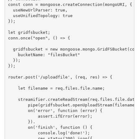
const conn = mongoose.createConnection(mongoURI, {

  useNewUrlParser: true,

  useUnifiedTopology: true

});

let gridfsbucket;

conn.once("open", () => {

  gridfsbucket = new mongoose.mongo.GridFSBucket(conn
    bucketName: "filesBucket"

  });

});

router.post('/uploadfile', (req, res) => {

    let filename = req.files.file.name;

    streamifier.createReadStream(req.files.file.data,
        pipe(gridfsbucket.openUploadStream(filename,{
        on('error', function (error) {

            assert.ifError(error);

        }).

        on('finish', function () {

            console.log('done!');

            res.status(200).json({
