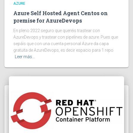
AZURE
Azure Self Hosted Agent Centos on
premise for AzureDevops
En pleno 2022 seguro que queréis trastear con
AzureDevops y trastear con pipelines de azure. Pues que
sepáis que con una cuenta personal Azure da capa
gratuita de AzureDevops, es decir espacio para 1 repo
Leer más…