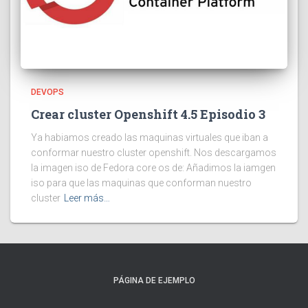
DEVOPS
Crear cluster Openshift 4.5 Episodio 3
Ya habiamos creado las maquinas virtuales que iban a
conformar nuestro cluster openshift. Nos descargamos
la imagen iso de Fedora core os de: Añadimos la iamgen
iso para que las maquinas que conforman nuestro
cluster
Leer más…
PÁGINA DE EJEMPLO