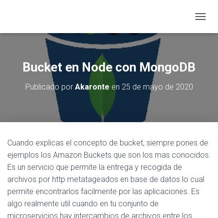
C
A
M
B
I
Bucket en Node con MongoDB
A
R
Publicado por
Akaronte
en
25 de mayo de 2020
M
O
D
O
D
E
Cuando explicas el concepto de bucket, siempre pones de
N
A
ejemplos los Amazon Buckets que son los mas conocidos.
V
Es un servicio que permite la entrega y recogida de
E
archivos por http metatageados en base de datos lo cual
G
permite encontrarlos facilmente por las aplicaciones. Es
A
C
algo realmente util cuando en tu conjunto de
I
microservicios hay intercambios de archivos entre los