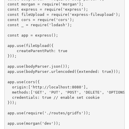
const morgan = require('morgan');

const express = require('express');

const fileUpload = require('express-fileupload');

const cors = require('cors');

const _ = require('lodash');

const app = express();

app.use(fileUpload({

    createParentPath: true

}));

app.use(bodyParser.json());

app.use(bodyParser.urlencoded({extended: true}));

app.use(cors({

  origin:['http://localhost:8080'],

  methods:['GET', 'PUT', 'POST', 'DELETE', 'OPTIONS']
  credentials: true // enable set cookie

}));

app.use(require('./routes/gridfs'));

app.use(morgan('dev'));
