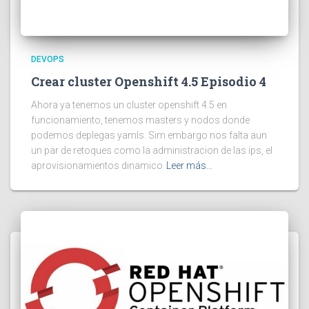
DEVOPS
Crear cluster Openshift 4.5 Episodio 4
Ahora ya tenemos un cluster openshift 4.5 en
funcionamiento, tenemos masters y nodos donde
podemos deplegas yamls. Sim embargo nos falta aun
un par de retoques como la administracion de las ips, el
aprovisionamientos dinamico
Leer más…