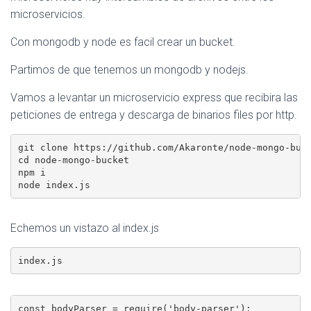
Ó
microservicios.
N
Con mongodb y node es facil crear un bucket.
Partimos de que tenemos un mongodb y nodejs.
Vamos a levantar un microservicio express que recibira las
peticiones de entrega y descarga de binarios files por http.
git clone https://github.com/Akaronte/node-mongo-buck
cd node-mongo-bucket

npm i

Echemos un vistazo al index.js
const bodyParser = require('body-parser');
