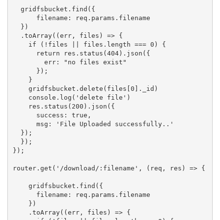
  gridfsbucket.find({

      filename: req.params.filename

  })

  .toArray((err, files) => {

    if (!files || files.length === 0) {

      return res.status(404).json({

        err: "no files exist"

      });

    }

    gridfsbucket.delete(files[0]._id)

    console.log('delete file')

    res.status(200).json({

      success: true,

      msg: 'File Uploaded successfully..'

  });

  });  

});

router.get('/download/:filename', (req, res) => {

    gridfsbucket.find({

      filename: req.params.filename

    })

    .toArray((err, files) => {
